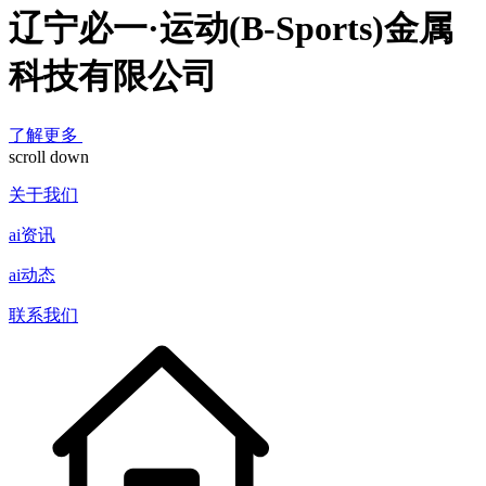
辽宁必一·运动(B-Sports)金属
科技有限公司
了解更多
scroll down
关于我们
ai资讯
ai动态
联系我们