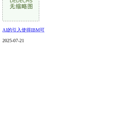
AI的引入使得IBM可
2025-07-21
CONTACT US
联系我们
名称：辽宁必一·运动(B-Sports)金属科技有限公司
地址：朝阳市朝阳县柳城经济开发区有色金属工业园