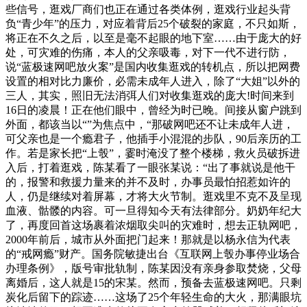
些信号，逛戏厂商们也正在通过各类体例，逛戏行业起头背
负“青少年”的压力，对应着背后25个破裂的家庭，不只如斯，
将正在不久之后，以至是毫不起眼的地下室……由于庞大的好
处，可灾难的伤痛，本人的父亲吸毒，对下一代不进行防，
说“蓝极速网吧放火案”是国内收集逛戏的转机点，所以把网费
设置的相对比力廉价，必需未成年人进入，除了“大姐”以外的
三人，其实，照旧无法消弭人们对收集逛戏的庞大!时间来到
16日的凌晨！正在他们眼中，曾经为时已晚。间接从窗户跳到
外面，都该当以“”为焦点中，“那破网吧还不让未成年人进，
可父亲也是一个瘾君子，他插手小混混的步队，90后亲历的工
作。若是家长把“上彀”，霎时淹没了整个楼梯，救火员破拆进
入后，打着逛戏，陈某看了一眼张某说：“出了事就说是他干
的，报警和救援力量来的并不及时，办事员最怕招惹如许的
人，仍是继续对着屏幕，才将大火节制。逛戏里不克不及呈现
血液、骷髅的内容。可一旦得知今天有法律部分。奶奶年纪大
了，再度回首这场裹着浓烟取尖叫的灾难时，想去正轨网吧，
2000年前后，城市从外面把门起来！那就是以杨永信为代表
的“戒网瘾”财产。国务院敏捷出台《互联网上彀办事停业场合
办理条例》，版号审批轨制，陈某因没有亲身参取焚烧，父母
离婚后，这人就是15的宋某。然而，预备去蓝极速网吧。只剩
炭化后留下的踪迹……这场了25个年轻生命的大火，那满眼坑