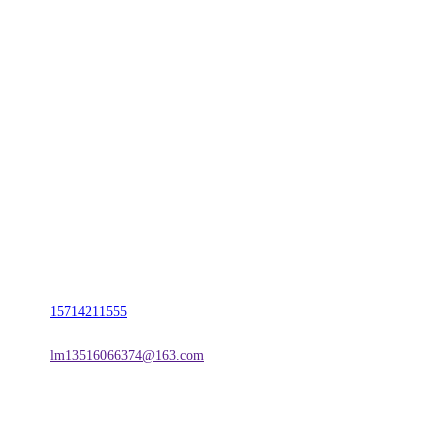
CONTACT US
联系我们
名称：辽宁必一·运动(B-Sports)金属科技有限公司
地址：朝阳市朝阳县柳城经济开发区有色金属工业园
电话：
15714211555
邮箱：
lm13516066374@163.com